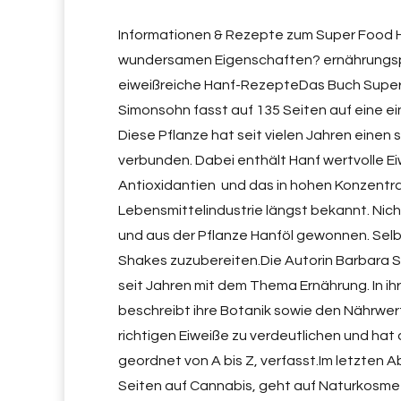
Informationen & Rezepte zum Super Food 
wundersamen Eigenschaften? ernährungsph
eiweißreiche Hanf-RezepteDas Buch Super 
Simonsohn fasst auf 135 Seiten auf eine 
Diese Pflanze hat seit vielen Jahren einen
verbunden. Dabei enthält Hanf wertvolle Ei
Antioxidantien  und das in hohen Konzentra
Lebensmittelindustrie längst bekannt. Nic
und aus der Pflanze Hanföl gewonnen. Sel
Shakes zuzubereiten.Die Autorin Barbara Si
seit Jahren mit dem Thema Ernährung. In ihre
beschreibt ihre Botanik sowie den Nährwert 
richtigen Eiweiße zu verdeutlichen und hat 
geordnet von A bis Z, verfasst.Im letzten Ab
Seiten auf Cannabis, geht auf Naturkosme