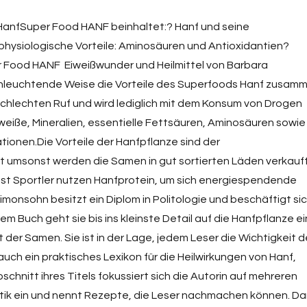
HanfSuper Food HANF beinhaltet:? Hanf und seine
ysiologische Vorteile: Aminosäuren und Antioxidantien?
Food HANF  Eiweißwunder und Heilmittel von Barbara
einleuchtende Weise die Vorteile des Superfoods Hanf zusamm
 schlechten Ruf und wird lediglich mit dem Konsum von Drogen
weiße, Mineralien, essentielle Fettsäuren, Aminosäuren sowie
tionen.Die Vorteile der Hanfpflanze sind der
ht umsonst werden die Samen in gut sortierten Läden verkauf
bst Sportler nutzen Hanfprotein, um sich energiespendende
monsohn besitzt ein Diplom in Politologie und beschäftigt si
m Buch geht sie bis ins kleinste Detail auf die Hanfpflanze ei
der Samen. Sie ist in der Lage, jedem Leser die Wichtigkeit d
auch ein praktisches Lexikon für die Heilwirkungen von Hanf,
schnitt ihres Titels fokussiert sich die Autorin auf mehreren
tik ein und nennt Rezepte, die Leser nachmachen können. Da