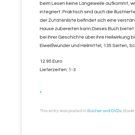
beim Lesen keine Langeweile aufkommt, wu
integriert. Praktisch sind auch die illustrie
der Zutatenliste befindet sich eine verstän
Hause zubereiten kann.Dieses Buch bietet 
bei ihrer Geschichte über ihre Heilwirkun
Eiweißwunder und Heilmittel, 135 Seiten, S
12.95 Euro
Lieferzeiten: 1-3
.
This entry was posted in
Bücher und DVDs
. Book