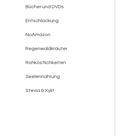
Bücher und DVDs
Entschlackung
NoAmazon
Regenwaldkräuter
Rohköstlichkeiten
Seelennahrung
Stevia & Xylit