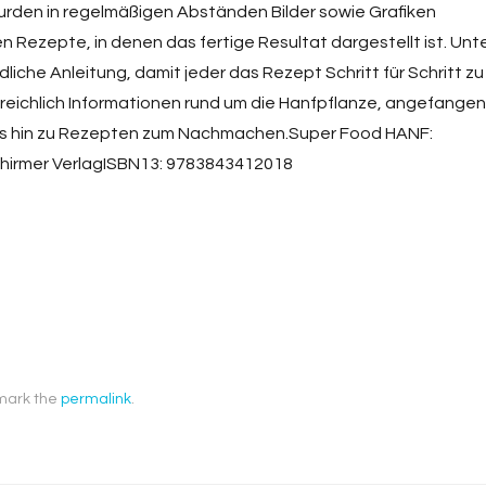
rden in regelmäßigen Abständen Bilder sowie Grafiken
rten Rezepte, in denen das fertige Resultat dargestellt ist. Unt
dliche Anleitung, damit jeder das Rezept Schritt für Schritt zu
reichlich Informationen rund um die Hanfpflanze, angefangen
g bis hin zu Rezepten zum Nachmachen.Super Food HANF:
chirmer VerlagISBN13: 9783843412018
mark the
permalink
.