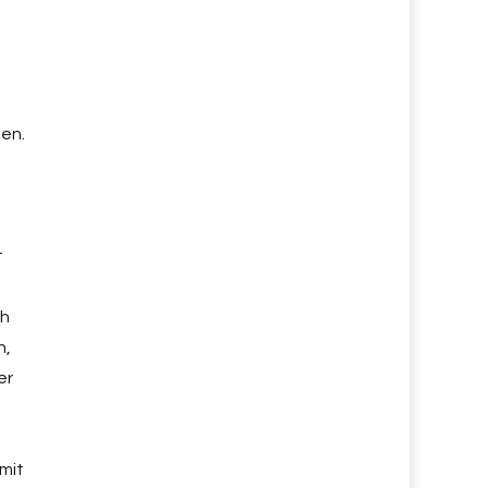
en.
t
ch
n,
er
mit