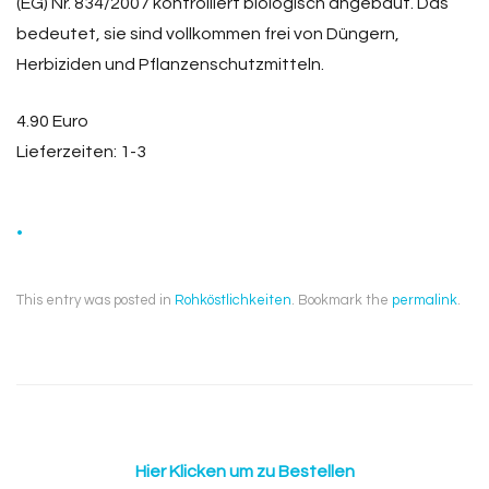
(EG) Nr. 834/2007 kontrolliert biologisch angebaut. Das
bedeutet, sie sind vollkommen frei von Düngern,
Herbiziden und Pflanzenschutzmitteln.
4.90 Euro
Lieferzeiten: 1-3
.
This entry was posted in
Rohköstlichkeiten
. Bookmark the
permalink
.
Hier Klicken um zu Bestellen