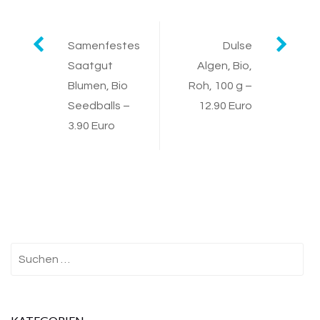
Post
Samenfestes
Dulse
Saatgut
Algen, Bio,
navigation
Blumen, Bio
Roh, 100 g –
Seedballs –
12.90 Euro
3.90 Euro
Suchen
nach: