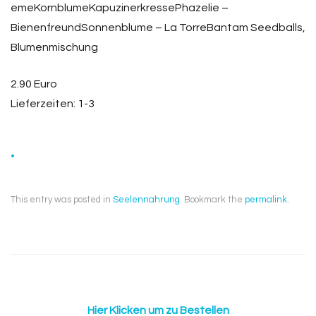
emeKornblumeKapuzinerkressePhazelie –
BienenfreundSonnenblume – La TorreBantam Seedballs,
Blumenmischung
2.90 Euro
Lieferzeiten: 1-3
.
This entry was posted in
Seelennahrung
. Bookmark the
permalink
.
Hier Klicken um zu Bestellen