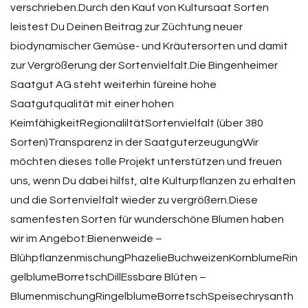
verschrieben.Durch den Kauf von Kultursaat Sorten
leistest Du Deinen Beitrag zur Züchtung neuer
biodynamischer Gemüse- und Kräutersorten und damit
zur Vergrößerung der Sortenvielfalt.Die Bingenheimer
Saatgut AG steht weiterhin füreine hohe
Saatgutqualität mit einer hohen
KeimfähigkeitRegionaliltätSortenvielfalt (über 380
Sorten)Transparenz in der SaatguterzeugungWir
möchten dieses tolle Projekt unterstützen und freuen
uns, wenn Du dabei hilfst, alte Kulturpflanzen zu erhalten
und die Sortenvielfalt wieder zu vergrößern.Diese
samenfesten Sorten für wunderschöne Blumen haben
wir im Angebot:Bienenweide –
BlühpflanzenmischungPhazelieBuchweizenKornblumeRin
gelblumeBorretschDillEssbare Blüten –
BlumenmischungRingelblumeBorretschSpeisechrysanth