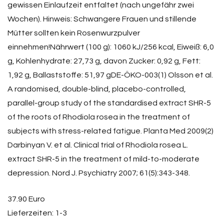
gewissen Einlaufzeit entfaltet (nach ungefähr zwei
Wochen). Hinweis: Schwangere Frauen und stillende
Mütter sollten kein Rosenwurzpulver
einnehmen!Nährwert (100 g): 1060 kJ/256 kcal, Eiweiß: 6,0
g, Kohlenhydrate: 27,73 g, davon Zucker: 0,92 g, Fett:
1,92 g, Ballaststoffe: 51,97 gDE-ÖKO-003(1) Olsson et al.
A randomised, double-blind, placebo-controlled,
parallel-group study of the standardised extract SHR-5
of the roots of Rhodiola rosea in the treatment of
subjects with stress-related fatigue. Planta Med 2009(2)
Darbinyan V. et al. Clinical trial of Rhodiola rosea L.
extract SHR-5 in the treatment of mild-to-moderate
depression. Nord J. Psychiatry 2007; 61(5):343-348.
37.90 Euro
Lieferzeiten: 1-3