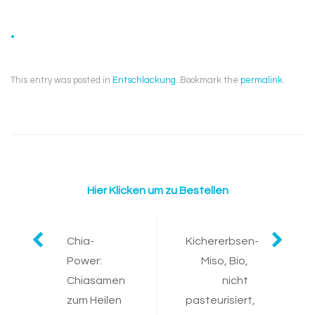
.
This entry was posted in
Entschlackung
. Bookmark the
permalink
.
Hier Klicken um zu Bestellen
Post
Chia-
Kichererbsen-
Power:
Miso, Bio,
navigation
Chiasamen
nicht
zum Heilen
pasteurisiert,