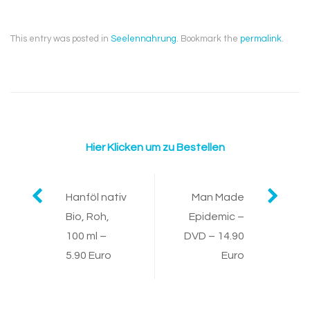
This entry was posted in
Seelennahrung
. Bookmark the
permalink
.
Hier Klicken um zu Bestellen
Post
Hanföl nativ
Man Made
Bio, Roh,
Epidemic –
navigation
100 ml –
DVD – 14.90
5.90 Euro
Euro