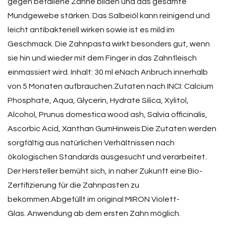
gegen befallene Zähne bilden und das gesamte
Mundgewebe stärken. Das Salbeiöl kann reinigend und
leicht antibakteriell wirken sowie ist es mild im
Geschmack. Die Zahnpasta wirkt besonders gut, wenn
sie hin und wieder mit dem Finger in das Zahnfleisch
einmassiert wird. Inhalt: 30 ml eNach Anbruch innerhalb
von 5 Monaten aufbrauchen.Zutaten nach INCI: Calcium
Phosphate, Aqua, Glycerin, Hydrate Silica, Xylitol,
Alcohol, Prunus domestica wood ash, Salvia officinalis,
Ascorbic Acid, Xanthan GumHinweis:Die Zutaten werden
sorgfältig aus natürlichen Verhältnissen nach
ökologischen Standards ausgesucht und verarbeitet.
Der Hersteller bemüht sich, in naher Zukunft eine Bio-
Zertifizierung für die Zahnpasten zu
bekommen.Abgefüllt im original MIRON Violett-
Glas. Anwendung ab dem ersten Zahn möglich.