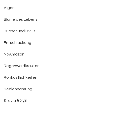
Algen
Blume des Lebens
Bücher und DVDs
Entschlackung
NoAmazon
Regenwaldkräuter
Rohköstlichkeiten
Seelennahrung
Stevia & Xylit