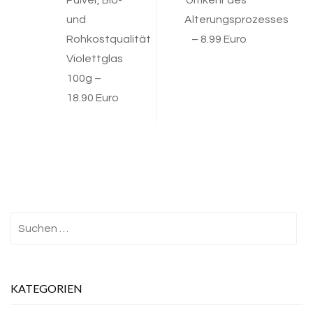
Pulver, Bio-
Umkehr des
navigation
und
Alterungsprozesses
Rohkostqualität
– 8.99 Euro
Violettglas
100g –
18.90 Euro
Suchen
nach:
KATEGORIEN