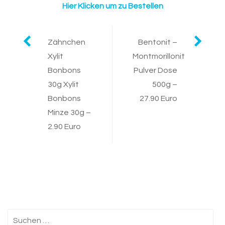
Hier Klicken um zu Bestellen
Post
Zähnchen
Bentonit –
Xylit
Montmorillonit
navigation
Bonbons
Pulver Dose
30g Xylit
500g –
Bonbons
27.90 Euro
Minze 30g –
2.90 Euro
Suchen