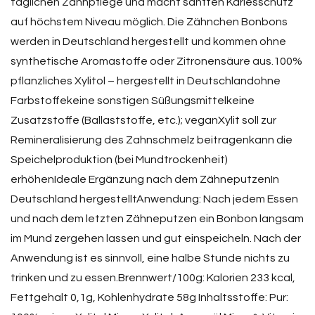
täglichen Zahnpflege und macht sanften Kariesschutz
auf höchstem Niveau möglich. Die Zähnchen Bonbons
werden in Deutschland hergestellt und kommen ohne
synthetische Aromastoffe oder Zitronensäure aus.100%
pflanzliches Xylitol – hergestellt in Deutschlandohne
Farbstoffekeine sonstigen Süßungsmittelkeine
Zusatzstoffe (Ballaststoffe, etc.); veganXylit soll zur
Remineralisierung des Zahnschmelz beitragenkann die
Speichelproduktion (bei Mundtrockenheit)
erhöhenIdeale Ergänzung nach dem ZähneputzenIn
Deutschland hergestelltAnwendung: Nach jedem Essen
und nach dem letzten Zähneputzen ein Bonbon langsam
im Mund zergehen lassen und gut einspeicheln. Nach der
Anwendung ist es sinnvoll, eine halbe Stunde nichts zu
trinken und zu essen.Brennwert/100g: Kalorien 233 kcal,
Fettgehalt 0,1g, Kohlenhydrate 58g Inhaltsstoffe: Pur: