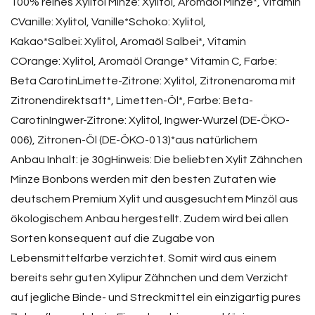
100% reines Xylitol Minze: Xylitol, Aromaöl Minze*, Vitamin
CVanille: Xylitol, Vanille*Schoko: Xylitol,
Kakao*Salbei: Xylitol, Aromaöl Salbei*, Vitamin
COrange: Xylitol, Aromaöl Orange* Vitamin C, Farbe:
Beta CarotinLimette-Zitrone: Xylitol, Zitronenaroma mit
Zitronendirektsaft*, Limetten-Öl*, Farbe: Beta-
CarotinIngwer-Zitrone: Xylitol, Ingwer-Wurzel (DE-ÖKO-
006), Zitronen-Öl (DE-ÖKO-013)*aus natürlichem
Anbau Inhalt: je 30gHinweis: Die beliebten Xylit Zähnchen
Minze Bonbons werden mit den besten Zutaten wie
deutschem Premium Xylit und ausgesuchtem Minzöl aus
ökologischem Anbau hergestellt. Zudem wird bei allen
Sorten konsequent auf die Zugabe von
Lebensmittelfarbe verzichtet. Somit wird aus einem
bereits sehr guten Xylipur Zähnchen und dem Verzicht
auf jegliche Binde- und Streckmittel ein einzigartig pures