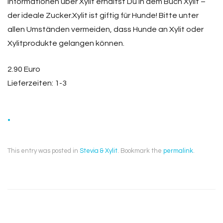
Informationen über Xylit erhältst Du in dem Buch Xylit –
der ideale Zucker.Xylit ist giftig für Hunde! Bitte unter
allen Umständen vermeiden, dass Hunde an Xylit oder
Xylitprodukte gelangen können.
2.90 Euro
Lieferzeiten: 1-3
.
This entry was posted in
Stevia & Xylit
. Bookmark the
permalink
.