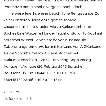
Indien. Dann geriet die Heilpflanze im Zuge der modernen
Pharmazie erst einmal in Vergessenheit, doch
mittlerweile feiert sie eine beachtliche Renaissance. Zu
keiner anderen Heilpflanze gibt es so viele
wissenschaftliche Studien wie zu Kurkuma.Inhalt des
Buches:Eine Wurzel mit langer TraditionBotanik: Kraut mit
heilsamer WurzelDie Wirkstoffe von KurkumaDie
ZubereitungsformenHeilen mit Kurkuma von A-ZKurkuma
für die SchönheitYellow Cuisine: Kochen mit
Kurkuma Broschiert: 128 SeitenVerlag: Kopp Verlag;
Auflage: 1. Auflage (26. Februar 2015)Sprache:
DeutschISBN-10: 3864451817ISBN-13: 978-
3864451812Größe: 10,8 x 1 x 18 cm
7.95 Euro
Lieferzeiten: 1-3