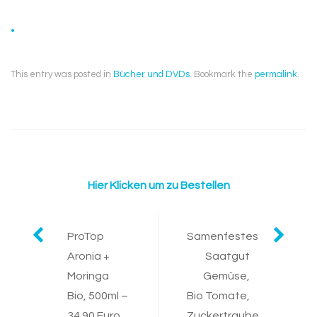
.
This entry was posted in
Bücher und DVDs
. Bookmark the
permalink
.
Hier Klicken um zu Bestellen
Post
ProTop
Samenfestes
Aronia +
Saatgut
navigation
Moringa
Gemüse,
Bio, 500ml –
Bio Tomate,
34.90 Euro
Zuckertraube