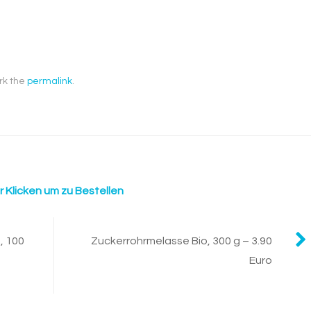
rk the
permalink
.
r Klicken um zu Bestellen
, 100
Zuckerrohrmelasse Bio, 300 g – 3.90
Euro