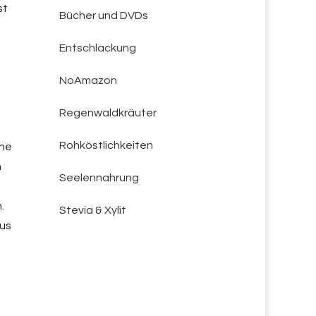
st
Bücher und DVDs
Entschlackung
NoAmazon
Regenwaldkräuter
Rohköstlichkeiten
ine
n
Seelennahrung
.
Stevia & Xylit
aus