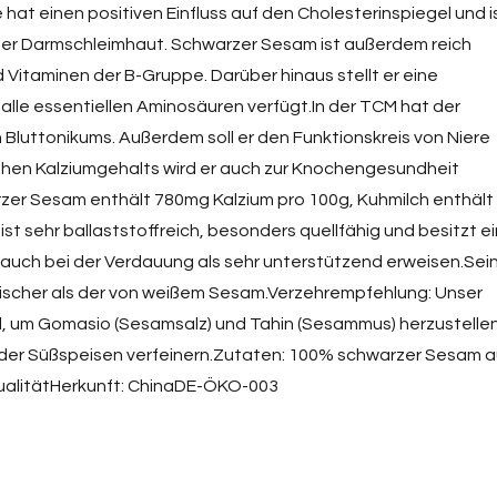
at einen positiven Einfluss auf den Cholesterinspiegel und i
der Darmschleimhaut. Schwarzer Sesam ist außerdem reich
d Vitaminen der B-Gruppe. Darüber hinaus stellt er eine
 alle essentiellen Aminosäuren verfügt.In der TCM hat der
Bluttonikums. Außerdem soll er den Funktionskreis von Niere
ohen Kalziumgehalts wird er auch zur Knochengesundheit
rzer Sesam enthält 780mg Kalzium pro 100g, Kuhmilch enthält
t sehr ballaststoffreich, besonders quellfähig und besitzt e
 auch bei der Verdauung als sehr unterstützend erweisen.Sei
ischer als der von weißem Sesam.Verzehrempfehlung: Unser
, um Gomasio (Sesamsalz) und Tahin (Sesammus) herzustellen
oder Süßspeisen verfeinern.Zutaten: 100% schwarzer Sesam 
qualitätHerkunft: ChinaDE-ÖKO-003