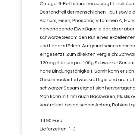
Omega-6-Fettsäure herausragt. Linolsäure h
Bestandteil der menschlichen Haut sowie 
Kalzium, Eisen, Phosphor, Vitaminen A, E un
hervorragende Eiweißquelle dar, da er über
schwarze Sesam den Ruf eines exzellenten 
und Leber stärken. Aufgrund seines sehr h
eingesetzt. Zum direkten Vergleich: Schwa
120 mg Kalzium pro 100g.Schwarzer Sesam is
hohe Bindungsfähigkeit. Somit kann er sich
Geschmack ist etwas kräftiger und aromat
schwarzer Sesam eignet sich hervorragend
Man kann mit ihm auch Backwaren, Müslis 
kontrolliert biologischem Anbau, Rohkost
14.90 Euro
Lieferzeiten: 1-3