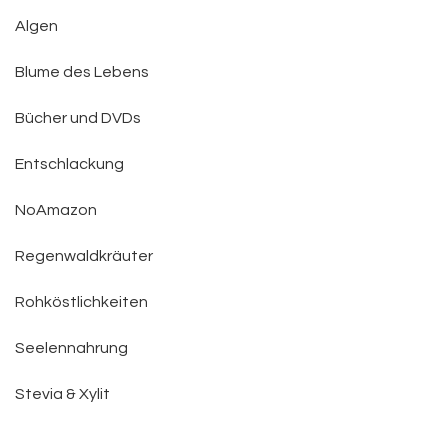
Algen
Blume des Lebens
Bücher und DVDs
Entschlackung
NoAmazon
Regenwaldkräuter
Rohköstlichkeiten
Seelennahrung
Stevia & Xylit