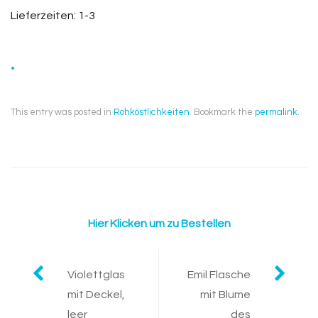
Lieferzeiten: 1-3
.
This entry was posted in
Rohköstlichkeiten
. Bookmark the
permalink
.
Hier Klicken um zu Bestellen
Post
Violettglas
Emil Flasche
mit Deckel,
mit Blume
navigation
leer
des