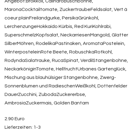
Angebot:Brokkoli, CalinaroBuschbohne,
MaronaCocktailtomate, ZuckertraubeFeldsalat, Vert à
coeur plainFreilandgurke, PersikaGrünkohl,
LerchenzungeHokkaido Kürbis, Red KuriKohlrabi,
SuperschmelzKopfsalat, NeckarriesenMangold, Glatter
SilberMöhren, RodelikaPastinaken, AromataPostelein,
WinterposteleinRote Beete, RobuschkaRotkohl,
RodyndaSalatrauke, RucaSpinat, VerdilStangenbohne,
NeckarköniginTomate, HellfruchtUrbanes Gartenglück,
Mischung aus blauhülsiger Stangenbohne, Zwerg-
Sonnenblumen und RadieschenWeißkohl, Dottenfelder
DauerZucchini, ZubodaZuckererbse,
AmbrosiaZuckermais, Golden Bantam
2.90 Euro
Lieferzeiten: 1-3