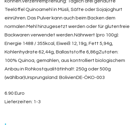
können.Verzehrempfehlung: Täglich drei gehäufte
Teelöffel Quinoamehl in Müsli, Säfte oder Sojajoghurt
einrühren. Das Pulver kann auch beim Backen dem
normalen Mehl hinzugesetzt werden oder für glutenfreie
Backwaren verwendet werden.Nährwert (pro 100g):
Energie 1488 / 355kcal, Eiweiß 12,19g, Fett 5,94g,
Kohlenhydrate 62,44g, Ballaststoffe 6,86gZutaten:
100% Quinoa, gemahlen, aus kontrolliert biologischem
Anbau in RohkostqualitätInhalt: 250g oder 500g
(wählbar)Ursprungsland: BolivienDE-ÖKO-003
6.90 Euro
Lieferzeiten: 1-3
.