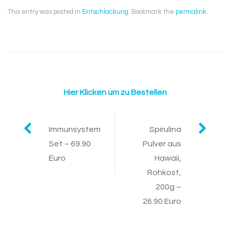
This entry was posted in
Entschlackung
. Bookmark the
permalink
.
Hier Klicken um zu Bestellen
Post
Immunsystem
Spirulina
Set – 69.90
Pulver aus
navigation
Euro
Hawaii,
Rohkost,
200g –
26.90 Euro