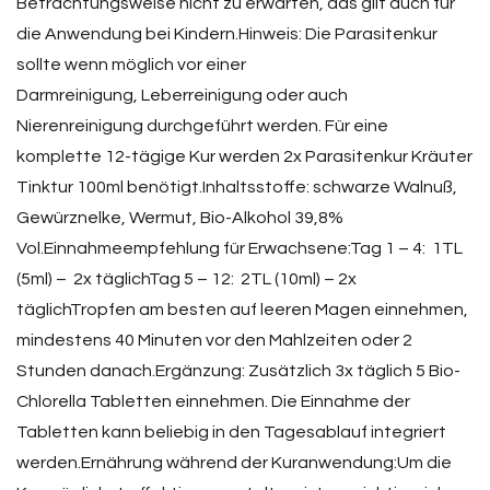
Betrachtungsweise nicht zu erwarten, das gilt auch für
die Anwendung bei Kindern.Hinweis: Die Parasitenkur
sollte wenn möglich vor einer
Darmreinigung, Leberreinigung oder auch
Nierenreinigung durchgeführt werden. Für eine
komplette 12-tägige Kur werden 2x Parasitenkur Kräuter
Tinktur 100ml benötigt.Inhaltsstoffe: schwarze Walnuß,
Gewürznelke, Wermut, Bio-Alkohol 39,8%
Vol.Einnahmeempfehlung für Erwachsene:Tag 1 – 4: 1TL
(5ml) – 2x täglichTag 5 – 12: 2TL (10ml) – 2x
täglichTropfen am besten auf leeren Magen einnehmen,
mindestens 40 Minuten vor den Mahlzeiten oder 2
Stunden danach.Ergänzung: Zusätzlich 3x täglich 5 Bio-
Chlorella Tabletten einnehmen. Die Einnahme der
Tabletten kann beliebig in den Tagesablauf integriert
werden.Ernährung während der Kuranwendung:Um die