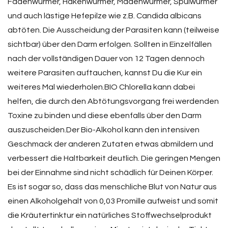
Fadenwürmer, Hakenwürmer, Madenwürmer, Spulwürmer
und auch lästige Hefepilze wie z.B. Candida albicans
abtöten. Die Ausscheidung der Parasiten kann (teilweise
sichtbar) über den Darm erfolgen. Sollten in Einzelfällen
nach der vollständigen Dauer von 12 Tagen dennoch
weitere Parasiten auftauchen, kannst Du die Kur ein
weiteres Mal wiederholen.BIO Chlorella kann dabei
helfen, die durch den Abtötungsvorgang frei werdenden
Toxine zu binden und diese ebenfalls über den Darm
auszuscheiden.Der Bio-Alkohol kann den intensiven
Geschmack der anderen Zutaten etwas abmildern und
verbessert die Haltbarkeit deutlich. Die geringen Mengen
bei der Einnahme sind nicht schädlich für Deinen Körper.
Es ist sogar so, dass das menschliche Blut von Natur aus
einen Alkoholgehalt von 0,03 Promille aufweist und somit
die Kräutertinktur ein natürliches Stoffwechselprodukt