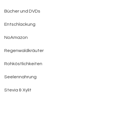
Bücher und DVDs
Entschlackung
NoAmazon
Regenwaldkräuter
Rohköstlichkeiten
Seelennahrung
Stevia & Xylit