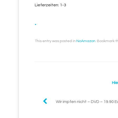
Lieferzeiten: 1-3
.
This entry was posted in
NoAmazon
. Bookmark 
Hie
Post
Wir impfen nicht – DVD – 19.90 E
navigation