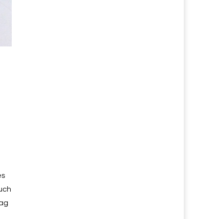
es
auch
tag