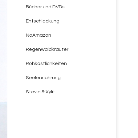
Bücher und DVDs
Entschlackung
NoAmazon
Regenwaldkräuter
Rohköstlichkeiten
Seelennahrung
Stevia & Xylit