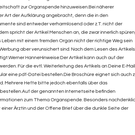
ereitschaft zur Organspende hinzuweisen.Bei näherer
r Art der Aufklärung angebracht, denn die in den
ente sind entweder verharmlosend oder z.T. nicht der
m spricht der Artikel Menschen an, die zwar innerlich spüren
 Leben mit einem fremden Organ nicht der richtige Weg sein
Werbung aber verunsichert sind. Nach dem Lesen des Artikels
tätigt.Werner HanneHinweise:Der Artikel kann auch auf der
den. Für die evtl. Weiterleitung des Artikels an Deine E-Mail
ar eine pdf-Datei bestellen.Die Broschüre eignet sich auch 
. Mehrere Hefte bitte jedoch ebenfalls über das
estellen.Auf der genannten Internetseite befinden
Informationen zum Thema Organspende. Besonders nachdenkli
t einer Ärztin und der Offene Brief über die dunkle Seite der