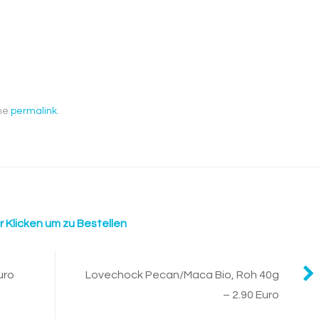
the
permalink
.
r Klicken um zu Bestellen
uro
Lovechock Pecan/Maca Bio, Roh 40g
– 2.90 Euro