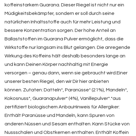
koffeinstarkem Guarana. Dieser Riegel ist nicht nur ein
Müdigkeitsbekämpfer, sondern er soll durch seine
natürlichen Inhaltsstoffe auch für mehr Leistung und
bessere Konzentration sorgen. Der hohe Anteil an
Ballaststoffen im Guarana Pulver ermöglicht, dass die
Wirkstoffe nur langsam ins Blut gelangen. Die anregende
Wirkung des Koffeins hält deshalb besonders lange an
und kann Deinen Körper nachhaltig mit Energie
versorgen – genau dann, wenn sie gebraucht wird.Einer
unserer besten Riegel, den wir Dir hier anbieten
können. Zutaten: Datteln*, Paranüsse* (21%), Mandeln*,
Kokosnuss*, Guaranapulver* (4%), Vanillepulver*.*aus
zertifiziert biologischem AnbauHinweis für Allergiker:
Enthält Paranüsse und Mandeln, kann Spuren von
anderen Nüssen und Sesam enthalten. Kann Stücke von
Nussschalen und Obstkernen enthalten. Enthält Koffein