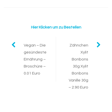
Hier Klicken um zu Bestellen
Post
Vegan – Die
Zähnchen
gesündeste
Xylit
navigation
Ernährung –
Bonbons
Broschüre –
30g Xylit
0.01 Euro
Bonbons
Vanille 30g
– 2.90 Euro