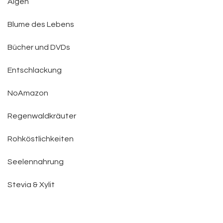
Algen
Blume des Lebens
Bücher und DVDs
Entschlackung
NoAmazon
Regenwaldkräuter
Rohköstlichkeiten
Seelennahrung
Stevia & Xylit