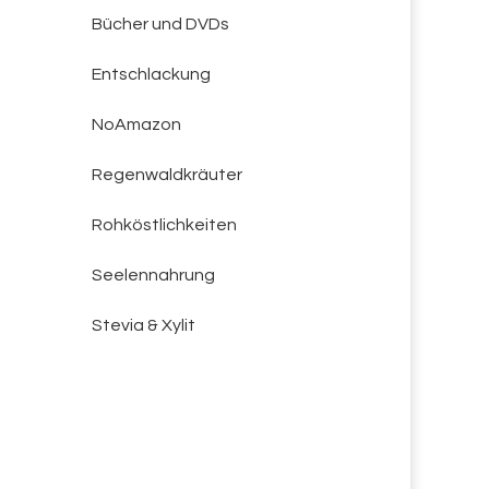
Bücher und DVDs
Entschlackung
NoAmazon
Regenwaldkräuter
Rohköstlichkeiten
Seelennahrung
Stevia & Xylit