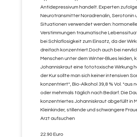
Antidepressivum handelt. Experten zufolge 
Neurotransmitter Noradrenalin, Serotonin 
Situationen verwendet werden: hormonelle
Verstimmungen traumatische Lebenssituatio
bei Schlaflosigkeit zum Einsatz, da der Wirk
dreifach konzentriert.Doch auch bei nervlic
Menschen unter dem Winter-Blues leiden, k
Johanniskraut eine fototoxische Wirkung ha
der Kur sollte man sich keiner intensiven 
konzentriert*, Bio-Alkohol 39,8 % Vol. *au
oder mehrmals täglich nach Bedarf. Die Dau
konzentriertes Johanniskraut abgefüllt in
Kleinkinder, stillende und schwangere Frau
Arzt aufsuchen
22.90 Euro