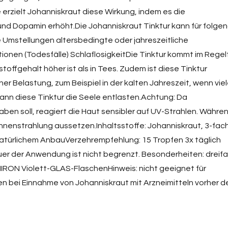
erzielt Johanniskraut diese Wirkung, indem es die
und Dopamin erhöht.Die Johanniskraut Tinktur kann für folge
 Umstellungen altersbedingte oder jahreszeitliche
nen (Todesfälle) SchlaflosigkeitDie Tinktur kommt im Regelf
stoffgehalt höher ist als in Tees. Zudem ist diese Tinktur
her Belastung, zum Beispiel in der kalten Jahreszeit, wenn vie
ann diese Tinktur die Seele entlasten.Achtung: Da
ben soll, reagiert die Haut sensibler auf UV-Strahlen. Währe
Sonnenstrahlung aussetzen.Inhaltsstoffe: Johanniskraut, 3-fac
s natürlichem AnbauVerzehrempfehlung: 15 Tropfen 3x täglich
er der Anwendung ist nicht begrenzt. Besonderheiten: dreif
 MIRON Violett-GLAS-FlaschenHinweis: nicht geeignet für
en bei Einnahme von Johanniskraut mit Arzneimitteln vorher d