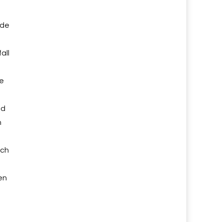
nde
all
le
nd
h
ach
en