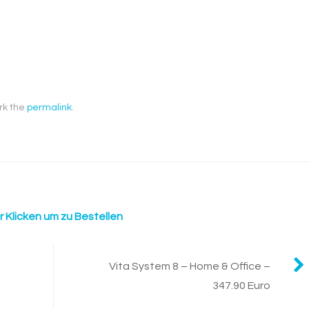
rk the
permalink
.
r Klicken um zu Bestellen
Vita System 8 – Home & Office –
347.90 Euro