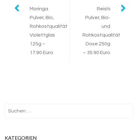
Post
Moringa
Reishi
Pulver, Bio,
Pulver, Bio-
navigation
Rohkostqualität
und
Violettglas
Rohkostqualität
125g –
Dose 250g
17.90 Euro
– 35.90 Euro
Suchen
nach:
KATEGORIEN