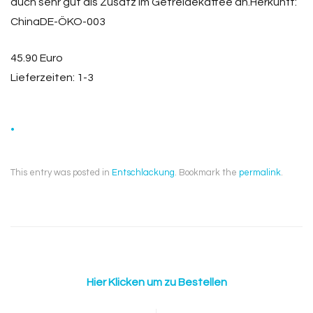
auch sehr gut als Zusatz im Getreidekaffee an.Herkunft:
ChinaDE-ÖKO-003
45.90 Euro
Lieferzeiten: 1-3
.
This entry was posted in
Entschlackung
. Bookmark the
permalink
.
Hier Klicken um zu Bestellen