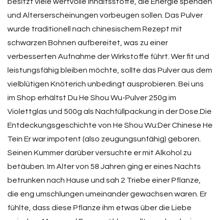
besitzt viele wertvolle Inhaltsstoffe, die Energie spenden
und Alterserscheinungen vorbeugen sollen. Das Pulver
wurde traditionell nach chinesischem Rezept mit
schwarzen Bohnen aufbereitet, was zu einer
verbesserten Aufnahme der Wirkstoffe führt. Wer fit und
leistungsfähig bleiben möchte, sollte das Pulver aus dem
vielblütigen Knöterich unbedingt ausprobieren. Bei uns
im Shop erhältst Du He Shou Wu-Pulver 250g im
Violettglas und 500g als Nachfüllpackung in der Dose.Die
Entdeckungsgeschichte von He Shou Wu:Der Chinese He
Tein Er war impotent (also zeugungsunfähig) geboren.
Seinen Kummer darüber versuchte er mit Alkohol zu
betäuben. Im Alter von 58 Jahren ging er eines Nachts
betrunken nach Hause und sah 2 Triebe einer Pflanze,
die eng umschlungen umeinander gewachsen waren. Er
fühlte, dass diese Pflanze ihm etwas über die Liebe