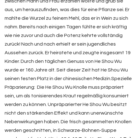
zwischen Mann und Frau erzählen wollte und grub sie
aus, um herauszufinden, was dies für eine Pflanze sei. Er
mahlte die Wurzel zu feinem Mehl, das er in Wein zu sich
nahm. Bereits nach einigen Tagen fühlte er sich kräftig
wie nie zuvor und auch die Potenz kehrte vollständig
zurück! Nach und nach erhielt er sein jugendliches
Aussehen zurück. Er heiratete und zeugte insgesamt 19
Kinder. Durch den täglichen Genuss von He Shou Wu
wurde er 160 Jahre alt. Seit dieser Zeit hat He Shou Wu
seinen festen Platz in der chinesischen Medizin.Spezielle
Präparierung: Die He Shou Wu Knolle muss präpariert
sein, um als tonisierendes Kraut regelmäßig konsumiert
werden zu können. Unpräparierter He Shou Wu besitzt
nicht den stärkenden Effekt und kann unerwünschte
Nebenwirkungen haben. Die frisch gesammelten Knollen
werden geschnitten, in Schwarze-Bohnen-Suppe