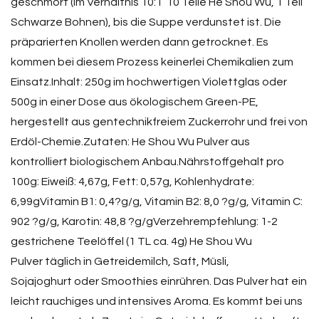
geschmort (im Verhältnis 10:1  10 Teile He Shou Wu, 1 Teil
Schwarze Bohnen), bis die Suppe verdunstet ist. Die
präparierten Knollen werden dann getrocknet. Es
kommen bei diesem Prozess keinerlei Chemikalien zum
Einsatz.Inhalt: 250g im hochwertigen Violettglas oder
500g in einer Dose aus ökologischem Green-PE,
hergestellt aus gentechnikfreiem Zuckerrohr und frei von
Erdöl-Chemie.Zutaten: He Shou Wu Pulver aus
kontrolliert biologischem Anbau.Nährstoffgehalt pro
100g: Eiweiß: 4,67g, Fett: 0,57g, Kohlenhydrate:
6,99gVitamin B1: 0,4?g/g, Vitamin B2: 8,0 ?g/g, Vitamin C:
902 ?g/g, Karotin: 48,8 ?g/gVerzehrempfehlung: 1-2
gestrichene Teelöffel (1 TL ca. 4g) He Shou Wu
Pulver täglich in Getreidemilch, Saft, Müsli,
Sojajoghurt oder Smoothies einrühren. Das Pulver hat ein
leicht rauchiges und intensives Aroma. Es kommt bei uns