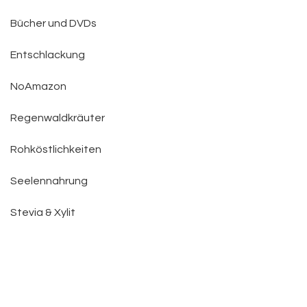
Bücher und DVDs
Entschlackung
NoAmazon
Regenwaldkräuter
Rohköstlichkeiten
Seelennahrung
Stevia & Xylit