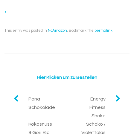
.
This entry was posted in
NoAmazon
. Bookmark the
permalink
.
Hier Klicken um zu Bestellen
Post
Pana
Energy
Schokolade
Fitness
navigation
–
Shake
Kokosnuss
Schoko /
& Goji, Bio,
Violettglas