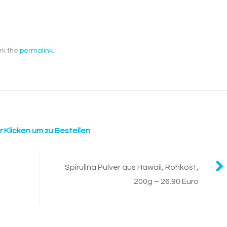
rk the
permalink
.
r Klicken um zu Bestellen
Spirulina Pulver aus Hawaii, Rohkost,
200g – 26.90 Euro