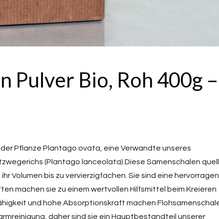
 Pulver Bio, Roh 400g –
der Pflanze Plantago ovata, eine Verwandte unseres
pitzwegerichs (Plantago lanceolata).Diese Samenschalen quel
hr Volumen bis zu vervierzigfachen. Sie sind eine hervorrage
ften machen sie zu einem wertvollen Hilfsmittel beim Kreieren
fähigkeit und hohe Absorptionskraft machen Flohsamenschal
armreinigung, daher sind sie ein Hauptbestandteil unserer