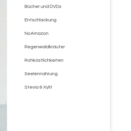
Bücher und DVDs
Entschlackung
NoAmazon
Regenwaldkräuter
Rohköstlichkeiten
Seelennahrung
Stevia & Xylit