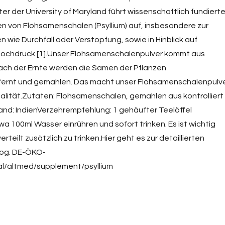
 der University of Maryland führt wissenschaftlich fundiert
n von Flohsamenschalen (Psyllium) auf, insbesondere zur
wie Durchfall oder Verstopfung, sowie in Hinblick auf
thochdruck [1].Unser Flohsamenschalenpulver kommt aus
 Nach der Ernte werden die Samen der Pflanzen
ernt und gemahlen. Das macht unser Flohsamenschalenpulv
alität.Zutaten: Flohsamenschalen, gemahlen aus kontrolliert
nd: IndienVerzehrempfehlung: 1 gehäufter Teelöffel
wa 100ml Wasser einrühren und sofort trinken. Es ist wichtig
teilt zusätzlich zu trinken.Hier geht es zur detaillierten
log. DE-ÖKO-
al/altmed/supplement/psyllium