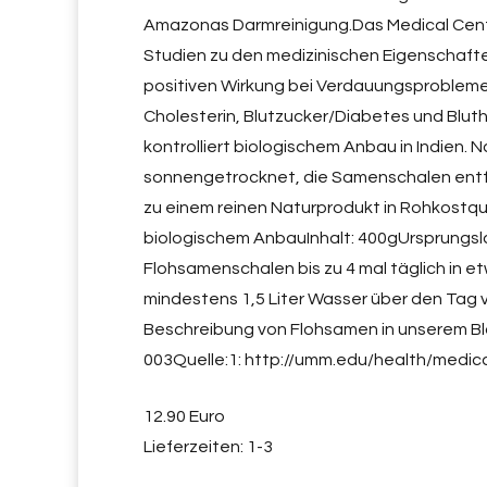
Amazonas Darmreinigung.Das Medical Center
Studien zu den medizinischen Eigenschafte
positiven Wirkung bei Verdauungsproblemen 
Cholesterin, Blutzucker/Diabetes und Blu
kontrolliert biologischem Anbau in Indien.
sonnengetrocknet, die Samenschalen entf
zu einem reinen Naturprodukt in Rohkostqu
biologischem AnbauInhalt: 400gUrsprungsla
Flohsamenschalen bis zu 4 mal täglich in et
mindestens 1,5 Liter Wasser über den Tag ver
Beschreibung von Flohsamen in unserem B
003Quelle:1: http://umm.edu/health/medic
12.90 Euro
Lieferzeiten: 1-3