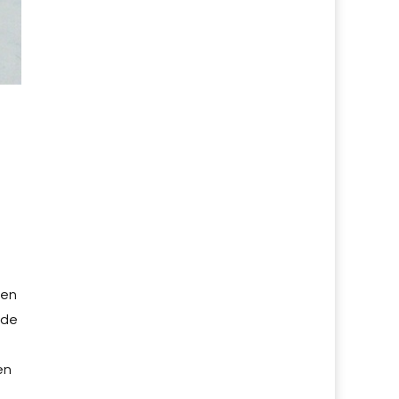
len
nde
en