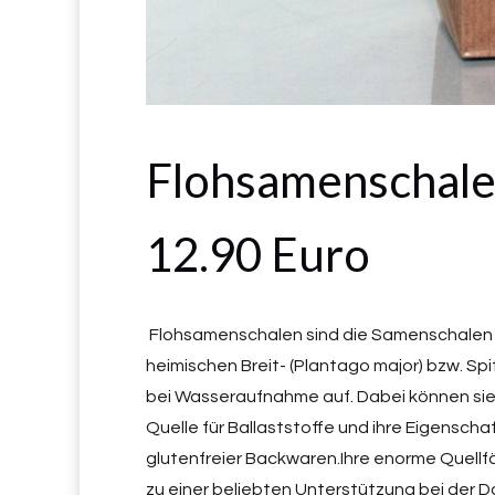
Flohsamenschalen
12.90 Euro
Flohsamenschalen sind die Samenschalen 
heimischen Breit- (Plantago major) bzw. S
bei Wasseraufnahme auf. Dabei können sie i
Quelle für Ballaststoffe und ihre Eigenscha
glutenfreier Backwaren.Ihre enorme Quell
zu einer beliebten Unterstützung bei der D