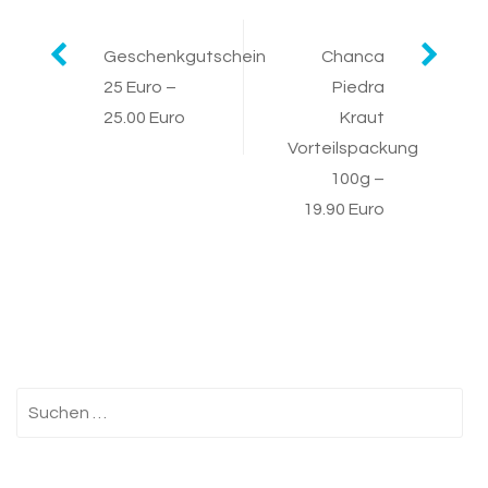
Post
Geschenkgutschein
Chanca
25 Euro –
Piedra
navigation
25.00 Euro
Kraut
Vorteilspackung
100g –
19.90 Euro
Suchen
nach: